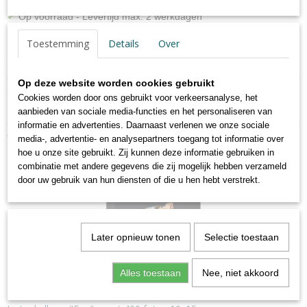
✓
Op voorraad
- Levertijd max. 2 werkdagen
Toestemming
Details
Over
Specificaties
Op deze website worden cookies gebruikt
Productcode
Omschrijving
Cookies worden door ons gebruikt voor verkeersanalyse, het
EA-110-L
aanbieden van sociale media-functies en het personaliseren van
EA-110-L
EAN code
informatie en advertenties. Daarnaast verlenen we onze sociale
4004122261901
Ook interessant
media-, advertentie- en analysepartners toegang tot informatie over
Netto gewicht
hoe u onze site gebruikt. Zij kunnen deze informatie gebruiken in
1,06 Kg
combinatie met andere gegevens die zij mogelijk hebben verzameld
Afmetingen (l,b,h)
door uw gebruik van hun diensten of die u hen hebt verstrekt.
33 x 31 x 3 cm
Later opnieuw tonen
Selectie toestaan
Alles toestaan
Nee, niet akkoord