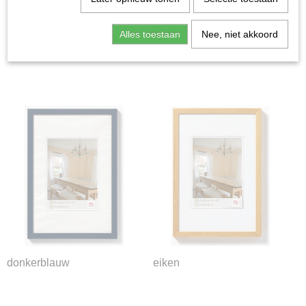
Alles toestaan
Nee, niet akkoord
beuken
brons
donkerblauw
eiken