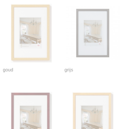
goud
grijs