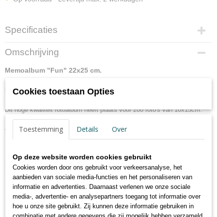
Specificaties
Productcode
Omschrijving
ME-110-K
EAN code
Memoalbum "Fun" 22x25 cm.
4004122230877
Memo insteekalbum met uitsnede voor een eigen foto in de (structuur
karton) kaft.
Netto gewicht
Cookies toestaan Opties
Formaat van de kaftfoto is 7.5x7.5 cm.
0,71 Kg
Dit hoge kwaliteit fotoalbum heeft plaats voor 200 foto's van 10x15cm.
Afmetingen (l,b,h)
Dit boek is geschikt om foto's in schuiven en heeft een
22 x 24 x 5 cm
Toestemming
Details
Over
opbergmogelijkheid voor cd of negatieven.
Naast de foto is eventueel ruimte voor een persoonlijke notitie.
Op deze website worden cookies gebruikt
Dit "Fun" fotoalbum is te verkrijgen in de kleuren:
Cookies worden door ons gebruikt voor verkeersanalyse, het
aanbieden van sociale media-functies en het personaliseren van
A: Licht groen
informatie en advertenties. Daarnaast verlenen we onze sociale
B: Zwart
media-, advertentie- en analysepartners toegang tot informatie over
C: Zand
hoe u onze site gebruikt. Zij kunnen deze informatie gebruiken in
D: lichtgrijs
combinatie met andere gegevens die zij mogelijk hebben verzameld