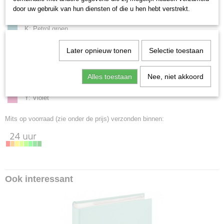
E: Beige
door uw gebruik van hun diensten of die u hen hebt verstrekt.
H: Creme
K: Petrol groen
L: Blauw
Later opnieuw tonen
Selectie toestaan
P:
Donkerbruin
R: Rood
U: Oceaan blauw
Alles toestaan
Nee, niet akkoord
X: Grijs
Y: Violet
Mits op voorraad (zie onder de prijs) verzonden binnen:
Ook interessant