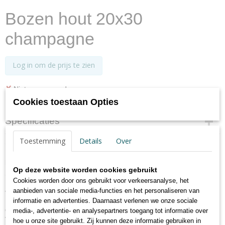
Bozen hout 20x30
champagne
Log in om de prijs te zien
✘
Niet op voorraad
Cookies toestaan Opties
Specificaties
Productcode
Toestemming
Details
Over
Omschrijving
HZ030C
EAN code
Houten wissellijst Bolzano
Op deze website worden cookies gebruikt
4004122271344
Smalle lijst met half rond profiel, zie afbeeldingen.
Cookies worden door ons gebruikt voor verkeersanalyse, het
Profiel 1,3 cm breed en 1.6 cm hoog
Netto gewicht
aanbieden van sociale media-functies en het personaliseren van
Verkrijgbaar in 7 formaten in 7 kleuren:
0,55 Kg
informatie en advertenties. Daarnaast verlenen we onze sociale
Afmetingen (l,b,h)
grijs - zwart - wit - zilver - naturel - noten - champagne
media-, advertentie- en analysepartners toegang tot informatie over
31,80 x 21,70 x 1,70 cm
Voorzien van helder, gewassen glas.
hoe u onze site gebruikt. Zij kunnen deze informatie gebruiken in