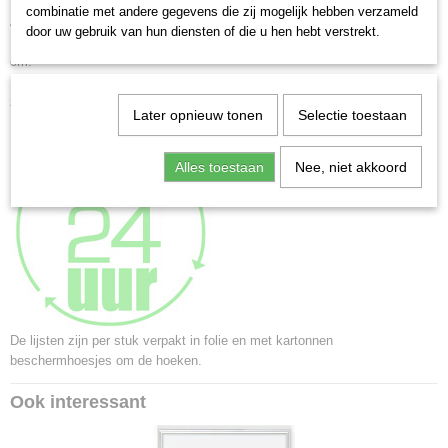
combinatie met andere gegevens die zij mogelijk hebben verzameld
Alle formaten zijn geschikt om staand of liggend op te hangen.
door uw gebruik van hun diensten of die u hen hebt verstrekt.
De achterwand is voorzien voorzien van een standaard t/m formaat 20x30
cm.
Formaten vanaf 20x30 cm. zijn voorzien van 2 jumbo ophanghaken voor
zowel staand als liggend ophangen
Later opnieuw tonen
Selectie toestaan
Alles toestaan
Nee, niet akkoord
De lijsten zijn per stuk verpakt in folie en met kartonnen
beschermhoesjes om de hoeken.
Ook interessant