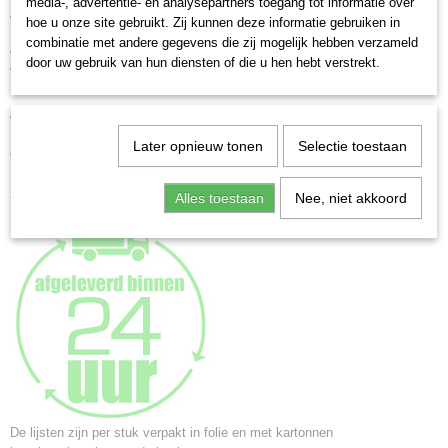
Profiel 2.8 cm breed en 1.2 cm hoog
Netto gewicht
media-, advertentie- en analysepartners toegang tot informatie over
Verkrijgbaar in 11 formaten in 8 kleuren:
0,35 Kg
hoe u onze site gebruikt. Zij kunnen deze informatie gebruiken in
combinatie met andere gegevens die zij mogelijk hebben verzameld
Afmetingen (l,b,h)
wit - creme - eiken - naturel - oranje - rood - zwart - zilver
door uw gebruik van hun diensten of die u hen hebt verstrekt.
24,60 x 19,70 x 1,30 cm
Voorzien van helder, gewassen glas
Alle formaten zijn geschikt om staand of liggend op te hangen.
De achterwand is voorzien voorzien van een standaard t/m formaat 18x24
Later opnieuw tonen
Selectie toestaan
cm.
Formaten vanaf 20x30 cm. zijn voorzien van 2 jumbo ophanghaken voor
zowel staand als liggend ophangen
Alles toestaan
Nee, niet akkoord
De lijsten zijn per stuk verpakt in folie en met kartonnen