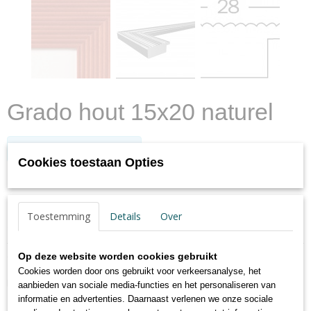
Grado hout 15x20 naturel
Log in om de prijs te zien
Cookies toestaan Opties
✓
Op voorraad
- Levertijd max. 2 werkdagen
Toestemming
Details
Over
Specificaties
Productcode
Omschrijving
Op deze website worden cookies gebruikt
HI520H
Cookies worden door ons gebruikt voor verkeersanalyse, het
EAN code
Houten wissellijst Grado
aanbieden van sociale media-functies en het personaliseren van
4004122174331
Brede lijst met geribbeld profiel, zie afbeeldingen.
informatie en advertenties. Daarnaast verlenen we onze sociale