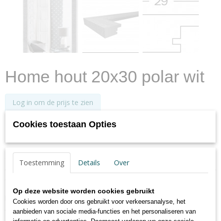
Home hout 20x30 polar wit
Log in om de prijs te zien
Cookies toestaan Opties
✓
Op voorraad
- Levertijd max. 2 werkdagen
Specificaties
Toestemming
Details
Over
Productcode
Omschrijving
HO030V
Op deze website worden cookies gebruikt
EAN code
Houten wissellijst Home
Cookies worden door ons gebruikt voor verkeersanalyse, het
4004122162178
Steigerhouten lijst met ruw profiel, zie afbeeldingen.
aanbieden van sociale media-functies en het personaliseren van
Profiel 2.9 cm breed en 1.4 cm hoog
Netto gewicht