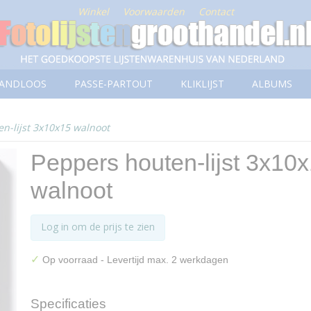
Winkel
Voorwaarden
Contact
ANDLOOS
PASSE-PARTOUT
KLIKLIJST
ALBUMS
n-lijst 3x10x15 walnoot
Peppers houten-lijst 3x10
walnoot
Log in om de prijs te zien
✓
Op voorraad
- Levertijd max. 2 werkdagen
Specificaties