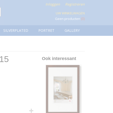
Inloggen
Registreren
UW WINKELWAGEN
Geen producten
(0)
SILVERPLATED
PORTRET
GALLERY
x15
Ook interessant