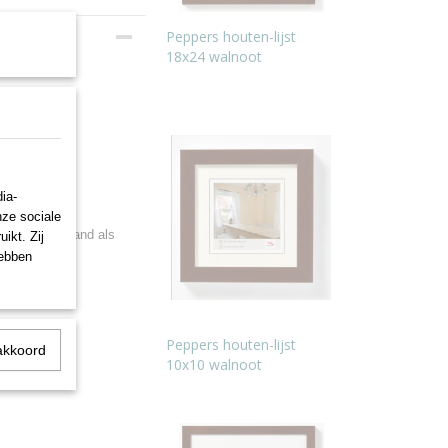
Peppers houten-lijst
18x24 walnoot
ia-
20x30 cm.
nze sociale
or zowel staand als
ikt. Zij
hebben
Peppers houten-lijst
akkoord
10x10 walnoot