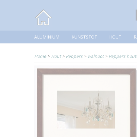
ALUMINIUM
KUNSTSTOF
HOUT
R
Home
>
Hout
>
Peppers
>
walnoot
>
Peppers houte