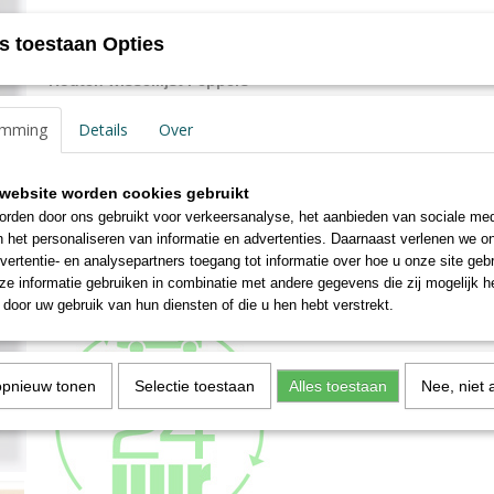
Productcode
BP315N
Omschrijving
s toestaan Opties
EAN code
4004122236589
Netto gewicht
0,87 Kg
Houten wissellijst Peppers
Afmetingen (l,b,h)
48 x 25 x 1,50 cm
Smalle lijst met vlak profiel, zie afbeeldingen.
Profiel 1.4 cm breed en 1.6 cm hoog
emming
Details
Over
Verkrijgbaar in vele formaten en kleuren
De Peppers lijsten zijn voorzien van helder gewassen glas
website worden cookies gebruikt
Alle formaten zijn geschikt om staand of liggend op te hangen.
rden door ons gebruikt voor verkeersanalyse, het aanbieden van sociale med
De achterwand is voorzien voorzien van een standaard t/m formaat 
n het personaliseren van informatie en advertenties. Daarnaast verlenen we o
Formaten vanaf 30x40 cm. zijn voorzien van 2 jumbo ophanghaken vo
vertentie- en analysepartners toegang tot informatie over hoe u onze site gebru
liggend ophangen
e informatie gebruiken in combinatie met andere gegevens die zij mogelijk 
door uw gebruik van hun diensten of die u hen hebt verstrekt.
opnieuw tonen
Selectie toestaan
Alles toestaan
Nee, niet 