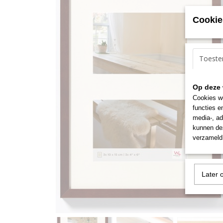
Cookie
Toest
Op deze 
Cookies wo
functies e
media-, ad
kunnen dez
verzameld 
Later 