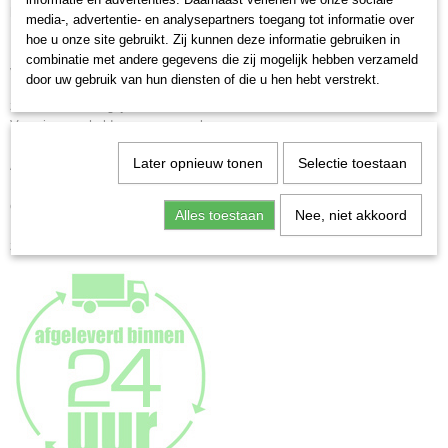
EAN code
Houten wissellijst Stockholm
media-, advertentie- en analysepartners toegang tot informatie over
4004122255689
Houten lijst met vlak blokprofiel, zie afbeeldingen.
hoe u onze site gebruikt. Zij kunnen deze informatie gebruiken in
Profiel 2.1 cm breed en 3.0 cm hoog
Netto gewicht
combinatie met andere gegevens die zij mogelijk hebben verzameld
Verkrijgbaar in vele formaten en in 7 kleuren:
0,79 Kg
door uw gebruik van hun diensten of die u hen hebt verstrekt.
Afmetingen (l,b,h)
zilver - beuken - grijs - naturel - noten - zwart - wit
33 x 23 x 3,25 cm
Voorzien van helder, gewassen glas
Later opnieuw tonen
Selectie toestaan
Alle formaten zijn geschikt om staand of liggend op te hangen.
De achterwand is voorzien voorzien van een standaard t/m formaat 20x30
cm.
Alles toestaan
Nee, niet akkoord
Formaten vanaf 30x40 cm. zijn voorzien van 2 jumbo ophanghaken voor
zowel staand als liggend ophangen