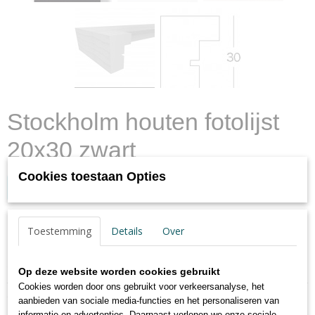
Stockholm houten fotolijst
20x30 zwart
Cookies toestaan Opties
Log in om de prijs te zien
✓
Op voorraad
- Levertijd max. 2 werkdagen
Toestemming
Details
Over
Specificaties
Op deze website worden cookies gebruikt
Cookies worden door ons gebruikt voor verkeersanalyse, het
Productcode
Omschrijving
aanbieden van sociale media-functies en het personaliseren van
EA030B
informatie en advertenties. Daarnaast verlenen we onze sociale