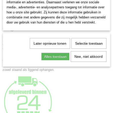
KV025G
informatie en advertenties. Daarnaast verlenen we onze sociale
media-, advertentie- en analysepartners toegang tot informatie over
EAN code
Kunststof lijst New Lifestyle
hoe u onze site gebruikt. Zij kunnen deze informatie gebruiken in
4004122239245
Halfrond profiel 0.9 cm breed en 1.4 cm hoog
combinatie met andere gegevens die zij mogelijk hebben verzameld
Vanaf formaat 30x45 cm.
Netto gewicht
door uw gebruik van hun diensten of die u hen hebt verstrekt.
Halfrond profiel 1.0 cm breed en 1.7 cm hoog
0,45 Kg
Verkrijgbaar in 11 verschillende kleuren en heel veel verschillende
Afmetingen (l,b,h)
formaten
26 x 21 x 1,40 cm
blauw - brons - geel - goud - groen - rood - zwart - zilver - staal - taupe -
Later opnieuw tonen
Selectie toestaan
wit
Voorzien van helder, gewassen glas
Alles toestaan
Nee, niet akkoord
Achterwand voorzien van standaard t/m formaat 20x30cm.
Formaten vanaf 30x40cm. zijn voorzien van 2 jumbo ophanghaken voor
zowel staand als liggend ophangen.