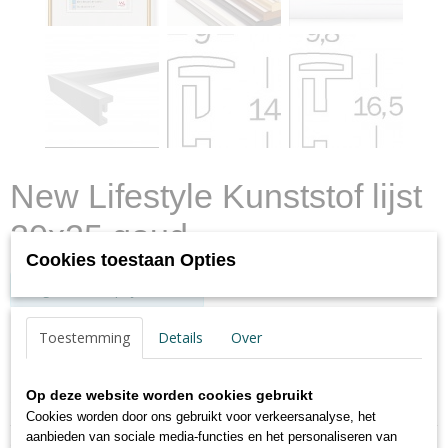
New Lifestyle Kunststof lijst
20x25 goud
Cookies toestaan Opties
Log in om de prijs te zien
✓
Op voorraad
- Levertijd max. 2 werkdagen
Toestemming
Details
Over
Op deze website worden cookies gebruikt
Specificaties
Cookies worden door ons gebruikt voor verkeersanalyse, het
Productcode
aanbieden van sociale media-functies en het personaliseren van
Omschrijving