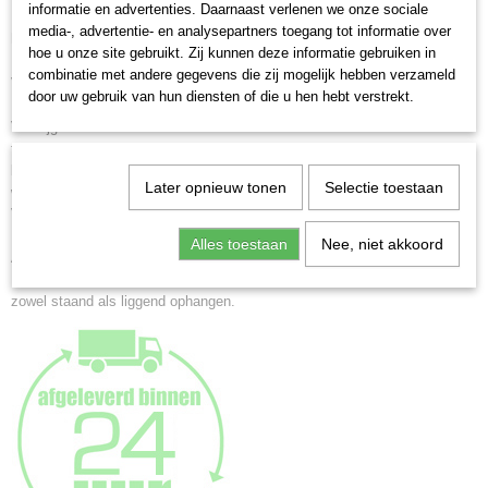
KV824S
informatie en advertenties. Daarnaast verlenen we onze sociale
media-, advertentie- en analysepartners toegang tot informatie over
EAN code
Kunststof lijst New Lifestyle
hoe u onze site gebruikt. Zij kunnen deze informatie gebruiken in
4004122207589
Halfrond profiel 0.9 cm breed en 1.4 cm hoog
combinatie met andere gegevens die zij mogelijk hebben verzameld
Vanaf formaat 30x45 cm.
Netto gewicht
door uw gebruik van hun diensten of die u hen hebt verstrekt.
Halfrond profiel 1.0 cm breed en 1.7 cm hoog
0,40 Kg
Verkrijgbaar in 11 verschillende kleuren en heel veel verschillende
Afmetingen (l,b,h)
formaten
25 x 19 x 1,40 cm
blauw - brons - geel - goud - groen - rood - zwart - zilver - staal - taupe -
Later opnieuw tonen
Selectie toestaan
wit
Voorzien van helder, gewassen glas
Alles toestaan
Nee, niet akkoord
Achterwand voorzien van standaard t/m formaat 20x30cm.
Formaten vanaf 30x40cm. zijn voorzien van 2 jumbo ophanghaken voor
zowel staand als liggend ophangen.