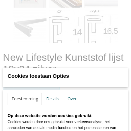
New Lifestyle Kunststof lijst
18x24 zilver
Cookies toestaan Opties
Log in om de prijs te zien
✓
Op voorraad
- Levertijd max. 2 werkdagen
Toestemming
Details
Over
Op deze website worden cookies gebruikt
Specificaties
Cookies worden door ons gebruikt voor verkeersanalyse, het
Productcode
aanbieden van sociale media-functies en het personaliseren van
Omschrijving