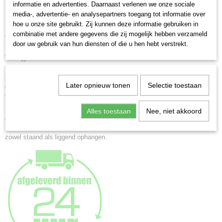
KV691B
informatie en advertenties. Daarnaast verlenen we onze sociale
media-, advertentie- en analysepartners toegang tot informatie over
EAN code
Kunststof lijst New Lifestyle
hoe u onze site gebruikt. Zij kunnen deze informatie gebruiken in
4004122260447
Halfrond profiel 0.9 cm breed en 1.4 cm hoog
combinatie met andere gegevens die zij mogelijk hebben verzameld
Vanaf formaat 30x45 cm.
Netto gewicht
door uw gebruik van hun diensten of die u hen hebt verstrekt.
Halfrond profiel 1.0 cm breed en 1.7 cm hoog
4,30 Kg
Verkrijgbaar in 11 verschillende kleuren en heel veel verschillende
Afmetingen (l,b,h)
formaten
92,80 x 61,20 x 1,65 cm
blauw - brons - geel - goud - groen - rood - zwart - zilver - staal - taupe -
Later opnieuw tonen
Selectie toestaan
wit
Voorzien van helder, gewassen glas
Alles toestaan
Nee, niet akkoord
Achterwand voorzien van standaard t/m formaat 20x30cm.
Formaten vanaf 30x40cm. zijn voorzien van 2 jumbo ophanghaken voor
zowel staand als liggend ophangen.