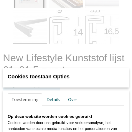
New Lifestyle Kunststof lijst
61x91,5 zwart
Cookies toestaan Opties
Log in om de prijs te zien
✓
Op voorraad
- Levertijd max. 2 werkdagen
Toestemming
Details
Over
Op deze website worden cookies gebruikt
Specificaties
Cookies worden door ons gebruikt voor verkeersanalyse, het
Productcode
aanbieden van sociale media-functies en het personaliseren van
Omschrijving