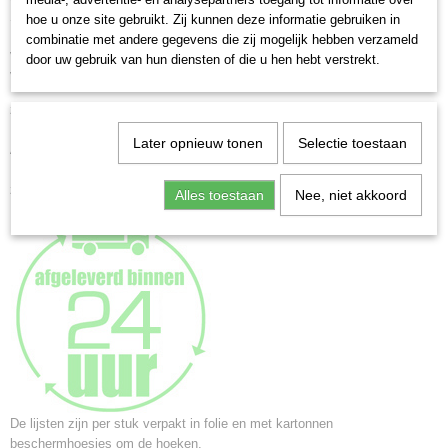
4004122257461
Smalle lijst met strak trendy profiel, zie afbeeldingen.
hoe u onze site gebruikt. Zij kunnen deze informatie gebruiken in
Profiel 1.5 cm breed en 2.2 cm hoog
Netto gewicht
combinatie met andere gegevens die zij mogelijk hebben verzameld
Verkrijgbaar in 12 formaten in 5 kleuren:
2,65 Kg
door uw gebruik van hun diensten of die u hen hebt verstrekt.
Voorzien van helder, gewassen glas
Afmetingen (l,b,h)
60,96 x 50,96 x 2,18 cm
zwart - goud- staal - zilver - wit
Later opnieuw tonen
Selectie toestaan
Achterwand voorzien van standaard t/m formaat 20x30cm.
Formaten vanaf 28x35 cm. zijn voorzien van 2 jumbo ophanghaken voor
zowel staand als liggend ophangen
Alles toestaan
Nee, niet akkoord
De lijsten zijn per stuk verpakt in folie en met kartonnen
beschermhoesjes om de hoeken.