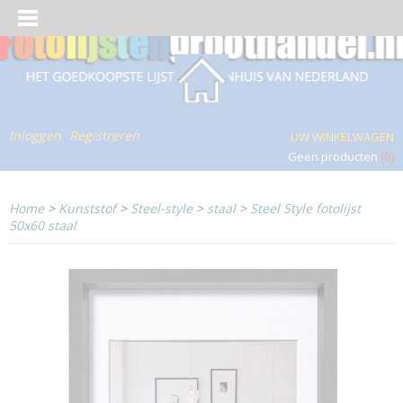
Inloggen
Registreren
UW WINKELWAGEN
Geen producten
(0)
Home
>
Kunststof
>
Steel-style
>
staal
>
Steel Style fotolijst
50x60 staal