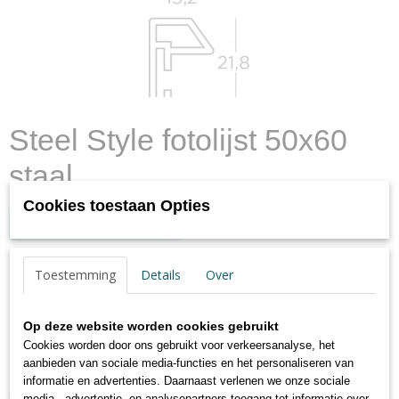
Steel Style fotolijst 50x60
staal
Cookies toestaan Opties
Log in om de prijs te zien
✓
Op voorraad
- Levertijd max. 2 werkdagen
Toestemming
Details
Over
Specificaties
Op deze website worden cookies gebruikt
Cookies worden door ons gebruikt voor verkeersanalyse, het
Productcode
Omschrijving
aanbieden van sociale media-functies en het personaliseren van
ES060D
informatie en advertenties. Daarnaast verlenen we onze sociale
EAN code
Kunststof wissellijst Steel Style
media-, advertentie- en analysepartners toegang tot informatie over