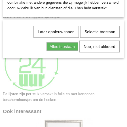
combinatie met andere gegevens die zij mogelijk hebben verzameld
Achterwand voorzien van standaard t/m formaat 20x30cm.
door uw gebruik van hun diensten of die u hen hebt verstrekt.
Formaten vanaf 28x35 cm. zijn voorzien van 2 jumbo ophanghaken voor
zowel staand als liggend ophangen
Formaten vanaf 60x80 cm. zijn voorzien van 4 jumbo ophanghaken voor
zowel staand als liggend ophangen
Later opnieuw tonen
Selectie toestaan
Alles toestaan
Nee, niet akkoord
De lijsten zijn per stuk verpakt in folie en met kartonnen
beschermhoesjes om de hoeken.
Ook interessant