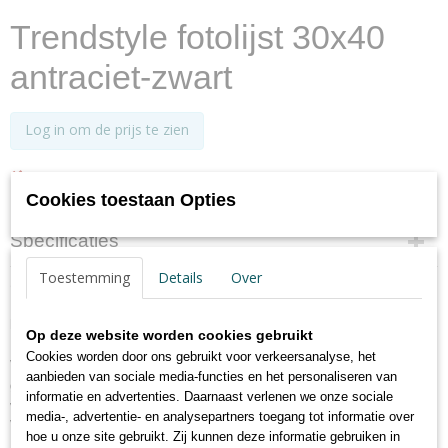
Trendstyle fotolijst 30x40
antraciet-zwart
Log in om de prijs te zien
✘
Niet op voorraad
Cookies toestaan Opties
Specificaties
Toestemming
Details
Over
Productcode
Omschrijving
KP040T
EAN code
Kunststof lijst Trendstyle
Op deze website worden cookies gebruikt
4004122196272
Halfrond profiel 1.8 cm breed en 1.7 cm hoog
Cookies worden door ons gebruikt voor verkeersanalyse, het
Verkrijgbaar in 14 verschillende kleuren en veleformaten.
Netto gewicht
aanbieden van sociale media-functies en het personaliseren van
groen - zwart - staal - goud - brons - indigo - rood - zilver - turqoise - wit -
1,10 Kg
informatie en advertenties. Daarnaast verlenen we onze sociale
violet
Afmetingen (l,b,h)
media-, advertentie- en analysepartners toegang tot informatie over
Voorzien van helder, gewassen glas
42,80 x 32,70 x 1,70 cm
hoe u onze site gebruikt. Zij kunnen deze informatie gebruiken in