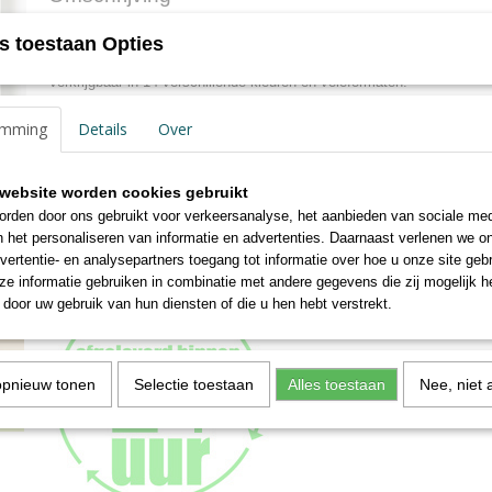
EAN code
4004122119264
Netto gewicht
1,10 Kg
Kunststof lijst Trendstyle
s toestaan Opties
Afmetingen (l,b,h)
42,80 x 32,70 x 1,70 
Halfrond profiel 1.8 cm breed en 1.7 cm hoog
Verkrijgbaar in 14 verschillende kleuren en veleformaten.
groen - zwart - staal - goud - brons - indigo - rood - zilver - turqoise - wi
Voorzien van helder, gewassen glas
emming
Details
Over
Achterwand voorzien van standaard t/m formaat 20x30cm.
Formaten vanaf 28x35 cm. zijn voorzien van 2 jumbo ophanghaken vo
website worden cookies gebruikt
liggend ophangen
rden door ons gebruikt voor verkeersanalyse, het aanbieden van sociale med
Formaten vanaf 60x80 cm. zijn voorzien van 4 jumbo ophanghaken vo
n het personaliseren van informatie en advertenties. Daarnaast verlenen we o
liggend ophangen
vertentie- en analysepartners toegang tot informatie over hoe u onze site gebru
e informatie gebruiken in combinatie met andere gegevens die zij mogelijk 
door uw gebruik van hun diensten of die u hen hebt verstrekt.
opnieuw tonen
Selectie toestaan
Alles toestaan
Nee, niet 