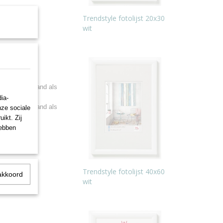
Trendstyle fotolijst 20x30
cm
wit
t - violet
or zowel staand als
ia-
or zowel staand als
nze sociale
ikt. Zij
hebben
Trendstyle fotolijst 40x60
akkoord
wit