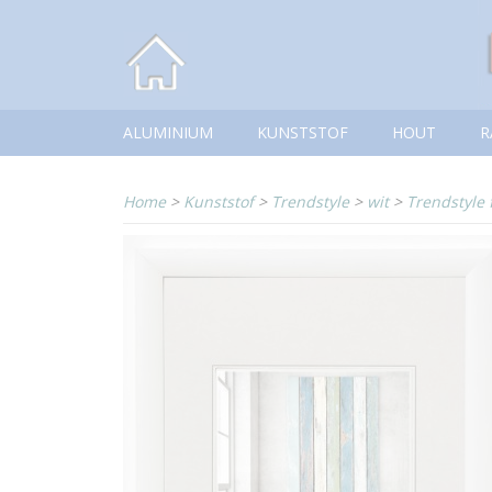
ALUMINIUM
KUNSTSTOF
HOUT
R
Home
>
Kunststof
>
Trendstyle
>
wit
>
Trendstyle f