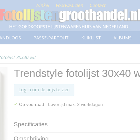
Winkel
Voorwaarden
Contact
ANDLOOS
PASSE-PARTOUT
KLIKLIJST
ALBUMS
otolijst 30x40 wit
Trendstyle fotolijst 30x40 w
Log in om de prijs te zien
✓
Op voorraad
- Levertijd max. 2 werkdagen
Specificaties
Productcode
KP040W
Omschrijving