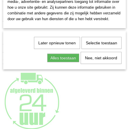
media-, advertentie- en analysepartners toegang tot informatie over
Geschikt voor horizontaal of verticaal ophangen
0,23 Kg
hoe u onze site gebruikt. Zij kunnen deze informatie gebruiken in
Afmetingen (l,b,h)
Formaten vanaf 28x35 cm. zijn voorzien van 2 jumbo ophanghaken voor
combinatie met andere gegevens die zij mogelijk hebben verzameld
20 x 15 x 0,80 cm
zowel staand als liggend ophangen
door uw gebruik van hun diensten of die u hen hebt verstrekt.
Verkrijgbaar in vele formaten
Let op!
Randloze fotolijsten zijn niet geschikt voor gebruik met een passe-partout
Later opnieuw tonen
Selectie toestaan
Géén standaard!
Verkrijgbaar in 2 uitvoeringen:
Alles toestaan
Nee, niet akkoord
met antireflex glas en normaal (helder) glas
Voorzien van helder, gewassen glas