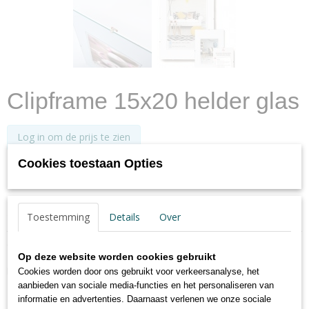
Clipframe 15x20 helder glas
Log in om de prijs te zien
Cookies toestaan Opties
✓
Op voorraad
- Levertijd max. 2 werkdagen
Specificaties
Toestemming
Details
Over
Productcode
Omschrijving
RB520K
Op deze website worden cookies gebruikt
EAN code
Randloze wissellijst helder glas
Cookies worden door ons gebruikt voor verkeersanalyse, het
4004122542253
aanbieden van sociale media-functies en het personaliseren van
Het glas is langs de zijkanten glad geslepen
informatie en advertenties. Daarnaast verlenen we onze sociale
Hardboard achterwand met clipsluitingen
Netto gewicht