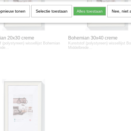
opnieuw tonen
Selectie toestaan
Alles toestaan
Nee, niet 
an 20x30 creme
Bohemian 30x40 creme
f (polystyreen) wissellijst Bohemian
Kunststof (polystyreen) wissellijst 
rede…
Middelbrede…