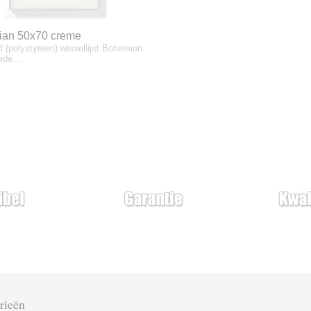
an 50x70 creme
f (polystyreen) wissellijst Bohemian
rede…
rieën