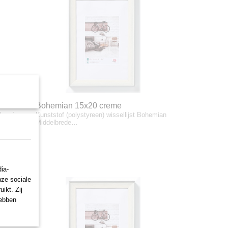
Bohemian 15x20 creme
Bohemian
Kunststof (polystyreen) wissellijst Bohemian
Middelbrede…
ia-
nze sociale
ikt. Zij
hebben