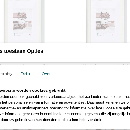
s toestaan Opties
an 10x15 creme
Bohemian 13x18 creme
f (polystyreen) wissellijst Bohemian
Kunststof (polystyreen) wissellijst 
rede…
Middelbrede…
emming
Details
Over
website worden cookies gebruikt
rden door ons gebruikt voor verkeersanalyse, het aanbieden van sociale med
n het personaliseren van informatie en advertenties. Daarnaast verlenen we o
vertentie- en analysepartners toegang tot informatie over hoe u onze site gebru
e informatie gebruiken in combinatie met andere gegevens die zij mogelijk 
door uw gebruik van hun diensten of die u hen hebt verstrekt.