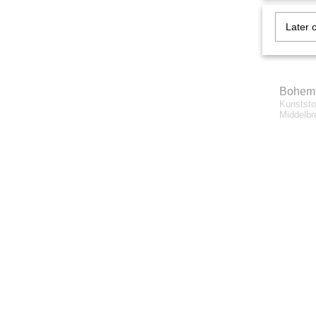
Later 
Bohemi
Kunststo
Middelb