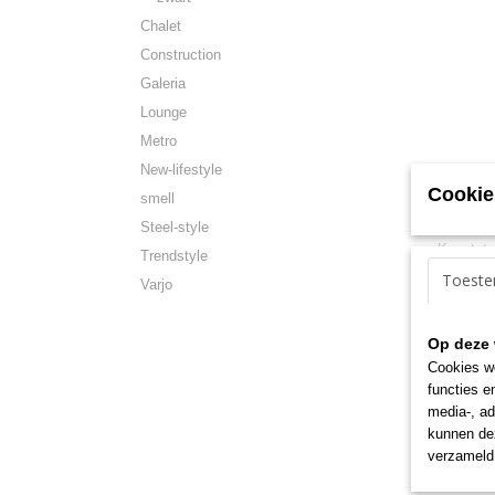
Chalet
Construction
Galeria
Lounge
Metro
New-lifestyle
Cookie
smell
Steel-style
Bohemi
Kunststo
Trendstyle
Middelb
Toest
Varjo
Op deze 
Cookies wo
functies e
media-, ad
kunnen dez
verzameld 