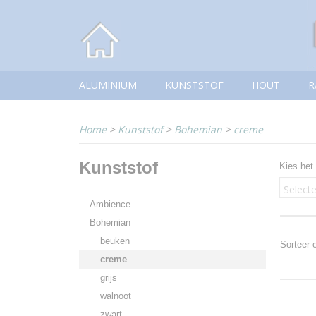
ALUMINIUM
KUNSTSTOF
HOUT
R
Home
>
Kunststof
>
Bohemian
>
creme
Kunststof
Kies het
Select
Ambience
Bohemian
beuken
Sorteer
creme
grijs
walnoot
zwart