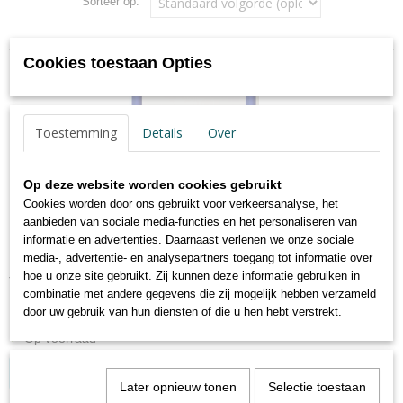
Sorteer op:
Cookies toestaan Opties
Toestemming
Details
Over
Op deze website worden cookies gebruikt
Cookies worden door ons gebruikt voor verkeersanalyse, het
aanbieden van sociale media-functies en het personaliseren van
informatie en advertenties. Daarnaast verlenen we onze sociale
media-, advertentie- en analysepartners toegang tot informatie over
hoe u onze site gebruikt. Zij kunnen deze informatie gebruiken in
Trendstyle fotolijst 15x20 indigo
combinatie met andere gegevens die zij mogelijk hebben verzameld
Kunststof lijst Trendstyle Halfrond profiel 1.8 cm breed en…
door uw gebruik van hun diensten of die u hen hebt verstrekt.
✓
Op voorraad
Log in om de prijs te zien
Later opnieuw tonen
Selectie toestaan