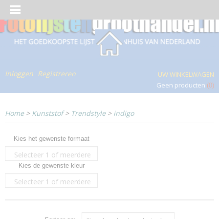
Inloggen
Registreren
UW WINKELWAGEN
Geen producten
(0)
Home
>
Kunststof
>
Trendstyle
>
indigo
Kies het gewenste formaat
Selecteer 1 of meerdere
Kies de gewenste kleur
opties
Selecteer 1 of meerdere
opties